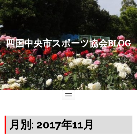
四国中央市スポーツ協会BLOG
ナ
ビ
ゲ
ー
シ
ョ
ン
を
切
り
替
え
月別: 2017年11月