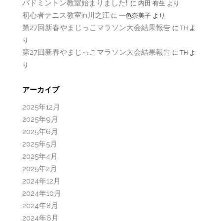
バドミントン教室始まりました!!
に
内田 有生
より
初心者テニス教室in川之江
に
一色奈美子
より
第27回新春やまじっこマラソン大会結果報告
に
TH
よ
り
第27回新春やまじっこマラソン大会結果報告
に
TH
よ
り
アーカイブ
2025年12月
2025年9月
2025年6月
2025年5月
2025年4月
2025年2月
2024年12月
2024年10月
2024年8月
2024年6月